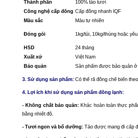
Thành phần
100% táo tươi
Công nghệ cấp đông
Cấp đông nhanh IQF
Màu sắc
Màu tự nhiên
Đóng gói
1kg/túi, 10kg/thùng hoặc yê
HSD
24 tháng
Xuất xứ
Việt Nam
Bảo quản
Sản phẩm được bảo quản ở
3. Sử dụng sản phẩm:
Có thể rã đông chế biến theo
4. Lợi ích khi sử dụng sản phẩm đông lạnh:
- Không chất bảo quản:
Khác hoàn toàn thực phẩm
bằng nhiệt độ.
- Tươi ngon và bổ dưỡng:
Táo được mang đi cấp đôn