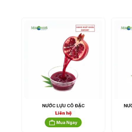
NƯỚC LỰU CÔ ĐẶC
NƯ
Liên hệ
Mua Ngay