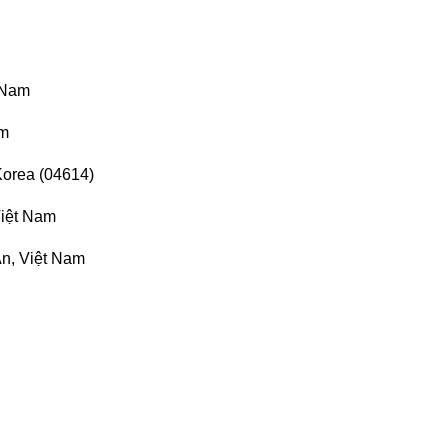
 Nam
am
Korea (04614)
Việt Nam
n, Việt Nam
n