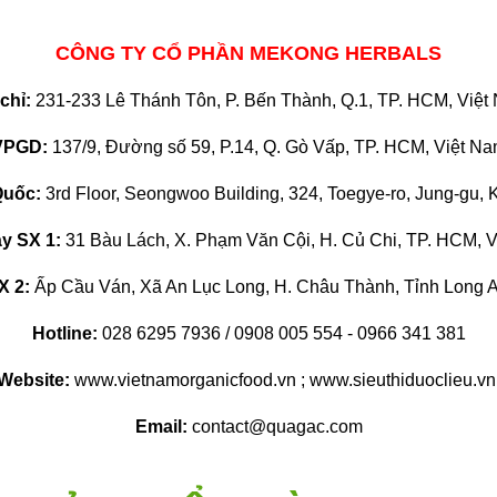
CÔNG TY CỔ PHẦN MEKONG HERBALS
 chỉ:
231-233 Lê Thánh Tôn, P. Bến Thành, Q.1, TP. HCM, Việt
VPGD:
137/9, Đường số 59, P.14, Q. Gò Vấp, TP. HCM, Việt N
uốc:
3rd Floor, Seongwoo Building, 324, Toegye-ro, Jung-gu, 
y SX 1:
31 Bàu Lách, X. Phạm Văn Cội, H. Củ Chi, TP. HCM, 
X 2:
Ấp Cầu Ván, Xã An Lục Long, H. Châu Thành, Tỉnh Long A
Hotline:
028 6295 7936 / 0908 005 554 - 0966 341 381
Website:
www.vietnamorganicfood.vn ; www.sieuthiduoclieu.v
Email:
contact@quagac.com