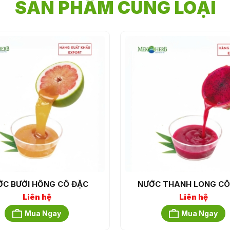
SẢN PHẨM CÙNG LOẠI
ỚC BƯỞI HỒNG CÔ ĐẶC
NƯỚC THANH LONG CÔ
Liên hệ
Liên hệ
Mua Ngay
Mua Ngay