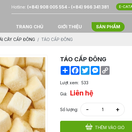
Hotline:
(+84) 908 005 554 - (+84) 966 341 381
E-CAT
TRANG CHỦ
GIỚI THIỆU
SẢN PHẨM
ÁI CÂY CẤP ĐÔNG
TÁO CẤP ĐÔNG
TÁO CẤP ĐÔNG
Share
Facebook
Twitter
Messenger
Copy
Link
Lượt xem:
533
Liên hệ
Giá:
-
+
Số lượng:
THÊM VÀO GIỎ