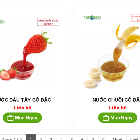
ỚC DÂU TÂY CÔ ĐẶC
NƯỚC CHUỐI CÔ ĐẶ
Liên hệ
Liên hệ
Mua Ngay
Mua Ngay
Page 1 / 8
1
2
3
4
5
6
7
8
Next
Last