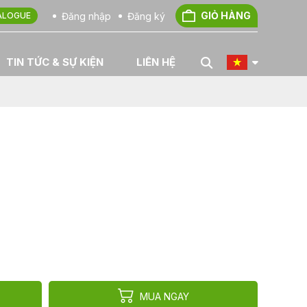
GIỎ HÀNG
Đăng nhập
Đăng ký
ALOGUE
TIN TỨC & SỰ KIỆN
LIÊN HỆ
MUA NGAY