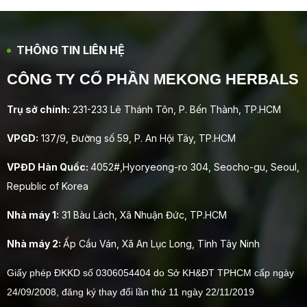
THÔNG TIN LIÊN HỆ
CÔNG TY CỔ PHẦN MEKONG HERBALS
Trụ sở chính:
231-233 Lê Thánh Tôn, P. Bến Thành, TP.HCM
VPGD:
137/9, Đường số 59, P. An Hội Tây, TP.HCM
VPĐD Hàn Quốc:
4052#,Hyoryeong-ro 304, Seocho-gu, Seoul,
Republic of Korea
Nhà máy 1:
31 Bàu Lách, Xã Nhuận Đức, TP.HCM
Nhà máy 2:
Ấp Cầu Ván, Xã An Lục Long, Tỉnh Tây Ninh
Giấy phép ĐKKD số 0306054404 do Sở KH&ĐT TPHCM cấp ngày
24/09/2008, đăng ký thay đổi lần thứ 11 ngày 22/11/2019