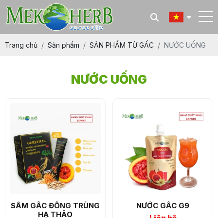
Trang chủ
Sản phẩm
SẢN PHẨM TỪ GẤC
NƯỚC UỐNG
NƯỚC UỐNG
SÂM GẤC ĐÔNG TRÙNG
NƯỚC GẤC G9
HẠ THẢO
Liên hệ