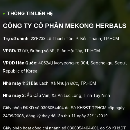
THÔNG TIN LIÊN HỆ
CÔNG TY CỔ PHẦN MEKONG HERBALS
Trụ sở chính:
231-233 Lê Thánh Tôn, P. Bến Thành, TP.HCM
VPGD:
137/9, Đường số 59, P. An Hội Tây, TP.HCM
VPĐD Hàn Quốc:
4052#,Hyoryeong-ro 304, Seocho-gu, Seoul,
Republic of Korea
Nhà máy 1:
31 Bàu Lách, Xã Nhuận Đức, TP.HCM
Nhà máy 2:
Ấp Cầu Ván, Xã An Lục Long, Tỉnh Tây Ninh
Giấy phép ĐKKD số 0306054404 do Sở KH&ĐT TPHCM cấp ngày
24/09/2008, đăng ký thay đổi lần thứ 11 ngày 22/11/2019
Giấy phép hoạt động chi nhánh số 0306054404-001 do Sở KH&ĐT