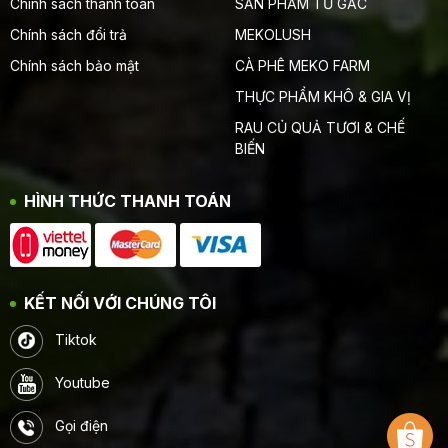
Chính sách thanh toán
SẢN PHẨM TỪ GẤC
Chính sách đổi trả
MEKOLUSH
Chính sách bảo mật
CÀ PHÊ MEKO FARM
THỰC PHẨM KHÔ & GIA VỊ
RAU CỦ QUẢ TƯƠI & CHẾ
BIẾN
HÌNH THỨC THANH TOÁN
KẾT NỐI VỚI CHÚNG TÔI
Tiktok
Youtube
Gọi điện