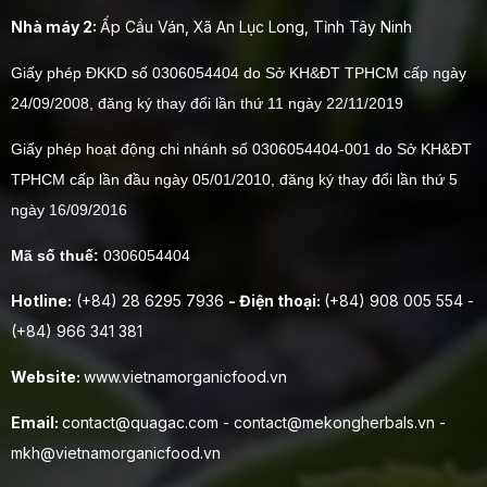
Nhà máy 2:
Ấp Cầu Ván, Xã An Lục Long, Tỉnh Tây Ninh
Giấy phép ĐKKD số 0306054404 do Sở KH&ĐT TPHCM cấp ngày
24/09/2008, đăng ký thay đổi lần thứ 11 ngày 22/11/2019
Giấy phép hoạt động chi nhánh số 0306054404-001 do Sở KH&ĐT
TPHCM cấp lần đầu ngày 05/01/2010, đăng ký thay đổi lần thứ 5
ngày 16/09/2016
Mã số thuế:
0306054404
Hotline:
(+84) 28 6295 7936
- Điện thoại:
(+84) 908 005 554 -
(+84) 966 341 381
Website:
www.vietnamorganicfood.vn
Email:
contact@quagac.com - contact@mekongherbals.vn -
mkh@vietnamorganicfood.vn