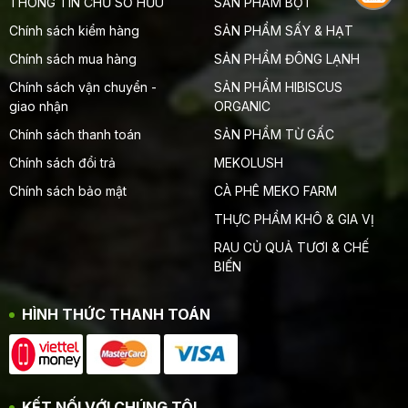
THÔNG TIN CHỦ SỞ HỮU
SẢN PHẨM BỘT
Chính sách kiểm hàng
SẢN PHẨM SẤY & HẠT
Chính sách mua hàng
SẢN PHẨM ĐÔNG LẠNH
Chính sách vận chuyển -
SẢN PHẨM HIBISCUS
giao nhận
ORGANIC
Chính sách thanh toán
SẢN PHẨM TỪ GẤC
Chính sách đổi trả
MEKOLUSH
Chính sách bảo mật
CÀ PHÊ MEKO FARM
THỰC PHẨM KHÔ & GIA VỊ
RAU CỦ QUẢ TƯƠI & CHẾ
BIẾN
HÌNH THỨC THANH TOÁN
KẾT NỐI VỚI CHÚNG TÔI