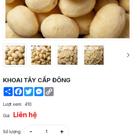
KHOAI TÂY CẤP ĐÔNG
Share
Facebook
Twitter
Messenger
Copy
Link
Lượt xem:
410
Liên hệ
Giá:
-
+
Số lượng: