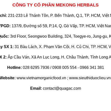
CÔNG TY CỔ PHẦN MEKONG HERBALS
 chỉ:
231-233 Lê Thánh Tôn, P. Bến Thành, Q.1, TP. HCM, Việt
VPGD:
137/9, Đường số 59, P.14, Q. Gò Vấp, TP. HCM, Việt N
uốc:
3rd Floor, Seongwoo Building, 324, Toegye-ro, Jung-gu, 
y SX 1:
31 Bàu Lách, X. Phạm Văn Cội, H. Củ Chi, TP. HCM, 
X 2:
Ấp Cầu Ván, Xã An Lục Long, H. Châu Thành, Tỉnh Long A
Hotline:
028 6295 7936 / 0908 005 554 - 0966 341 381
Website:
www.vietnamorganicfood.vn ; www.sieuthiduoclieu.v
Email:
contact@quagac.com