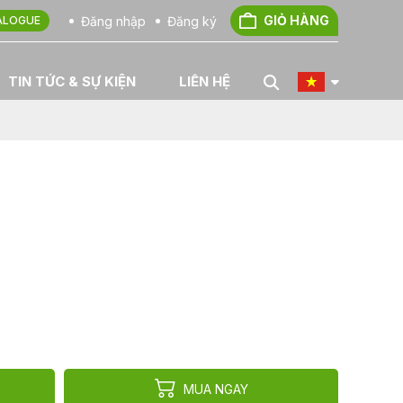
GIỎ HÀNG
Đăng nhập
Đăng ký
ALOGUE
TIN TỨC & SỰ KIỆN
LIÊN HỆ
MUA NGAY