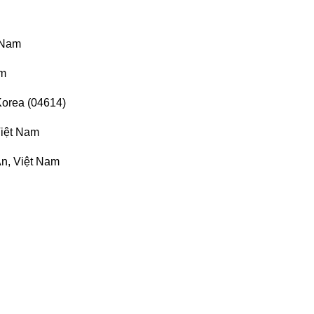
 Nam
am
Korea (04614)
Việt Nam
n, Việt Nam
n