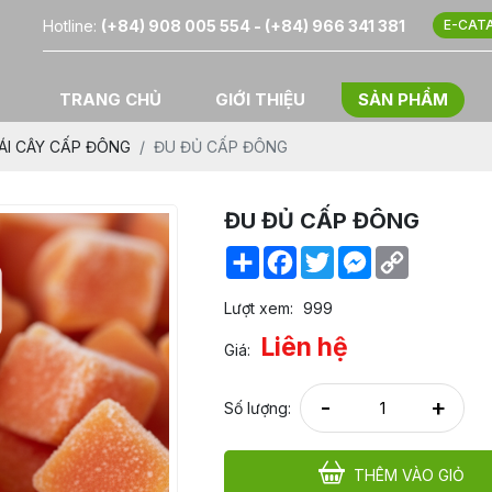
Hotline:
(+84) 908 005 554 - (+84) 966 341 381
E-CAT
TRANG CHỦ
GIỚI THIỆU
SẢN PHẨM
ÁI CÂY CẤP ĐÔNG
ĐU ĐỦ CẤP ĐÔNG
ĐU ĐỦ CẤP ĐÔNG
Share
Facebook
Twitter
Messenger
Copy
Link
Lượt xem:
999
Liên hệ
Giá:
-
+
Số lượng:
THÊM VÀO GIỎ