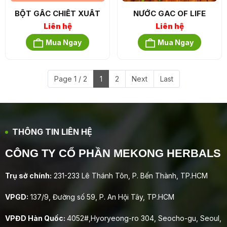
BỘT GẤC CHIẾT XUẤT
NƯỚC GAC OF LIFE
Liên hệ
Liên hệ
Mua Ngay
Mua Ngay
Page 1 / 2
1
2
Next
Last
THÔNG TIN LIÊN HỆ
CÔNG TY CỔ PHẦN MEKONG HERBALS
Trụ sở chính:
231-233 Lê Thánh Tôn, P. Bến Thành, TP.HCM
VPGD:
137/9, Đường số 59, P. An Hội Tây, TP.HCM
VPĐD Hàn Quốc:
4052#,Hyoryeong-ro 304, Seocho-gu, Seoul,