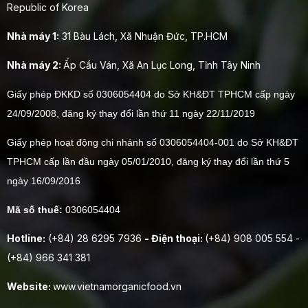
Republic of Korea
Nhà máy 1:
31 Bàu Lách, Xã Nhuận Đức, TP.HCM
Nhà máy 2:
Ấp Cầu Ván, Xã An Lục Long, Tỉnh Tây Ninh
Giấy phép ĐKKD số 0306054404 do Sở KH&ĐT TPHCM cấp ngày
24/09/2008, đăng ký thay đổi lần thứ 11 ngày 22/11/2019
Giấy phép hoạt động chi nhánh số 0306054404-001 do Sở KH&ĐT
TPHCM cấp lần đầu ngày 05/01/2010, đăng ký thay đổi lần thứ 5
ngày 16/09/2016
Mã số thuế:
0306054404
Hotline:
(+84) 28 6295 7936
- Điện thoại:
(+84) 908 005 554 -
(+84) 966 341 381
Website:
www.vietnamorganicfood.vn