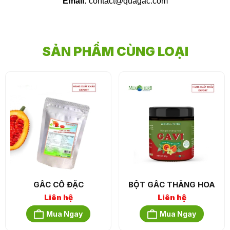
Email:
contact@quagac.com
SẢN PHẨM CÙNG LOẠI
GẤC CÔ ĐẶC
BỘT GẤC THĂNG HOA
Liên hệ
Liên hệ
Mua Ngay
Mua Ngay