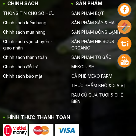
CHÍNH SÁCH
SẢN PHẨM
THÔNG TIN CHỦ SỞ HỮU
SẢN PHẨM BỘT
Chính sách kiểm hàng
SẢN PHẨM SẤY & HẠT
Chính sách mua hàng
SẢN PHẨM ĐÔNG LẠNH
Chính sách vận chuyển -
SẢN PHẨM HIBISCUS
giao nhận
ORGANIC
Chính sách thanh toán
SẢN PHẨM TỪ GẤC
Chính sách đổi trả
MEKOLUSH
Chính sách bảo mật
CÀ PHÊ MEKO FARM
THỰC PHẨM KHÔ & GIA VỊ
RAU CỦ QUẢ TƯƠI & CHẾ
BIẾN
HÌNH THỨC THANH TOÁN