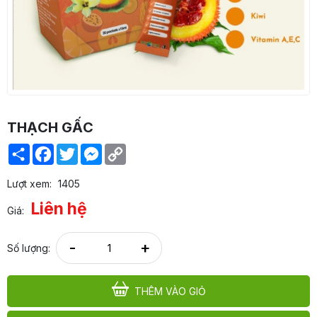
THẠCH GẤC
Share
Facebook
Twitter
Messenger
Copy
Link
Lượt xem:
1405
Liên hệ
Giá:
-
+
Số lượng:
THÊM VÀO GIỎ