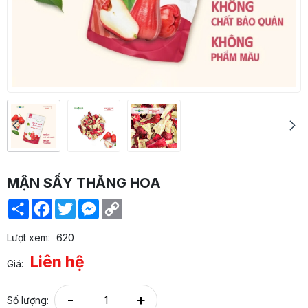
MẬN SẤY THĂNG HOA
Share
Facebook
Twitter
Messenger
Copy
Link
Lượt xem:
620
Liên hệ
Giá:
-
+
Số lượng: