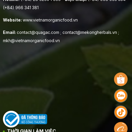
(+84) 966 341 381
Website:
www.vietnamorganicfood.vn
Email:
contact@quagac.com ; contact@mekongherbals.vn ;
mkh@vietnamorganicfood.vn
THỜI GIAN LÀM VIỆC