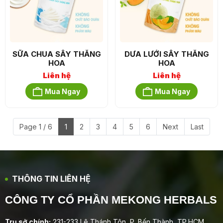
SỮA CHUA SẤY THĂNG
DƯA LƯỚI SẤY THĂNG
HOA
HOA
Liên hệ
Liên hệ
Mua Ngay
Mua Ngay
Page 1 / 6
1
2
3
4
5
6
Next
Last
THÔNG TIN LIÊN HỆ
CÔNG TY CỔ PHẦN MEKONG HERBALS
Trụ sở chính:
231-233 Lê Thánh Tôn, P. Bến Thành, TP.HCM