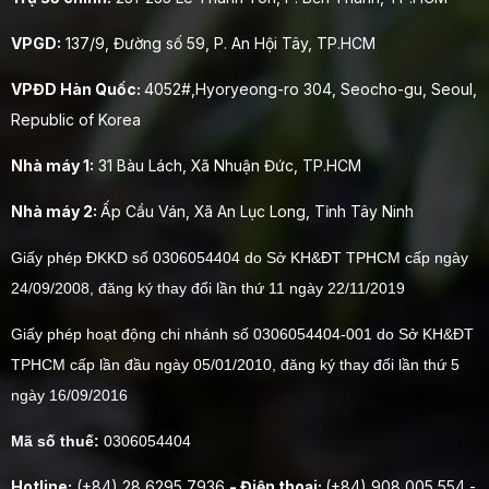
VPGD:
137/9, Đường số 59, P. An Hội Tây, TP.HCM
VPĐD Hàn Quốc:
4052#,Hyoryeong-ro 304, Seocho-gu, Seoul,
Republic of Korea
Nhà máy 1:
31 Bàu Lách, Xã Nhuận Đức, TP.HCM
Nhà máy 2:
Ấp Cầu Ván, Xã An Lục Long, Tỉnh Tây Ninh
Giấy phép ĐKKD số 0306054404 do Sở KH&ĐT TPHCM cấp ngày
24/09/2008, đăng ký thay đổi lần thứ 11 ngày 22/11/2019
Giấy phép hoạt động chi nhánh số 0306054404-001 do Sở KH&ĐT
TPHCM cấp lần đầu ngày 05/01/2010, đăng ký thay đổi lần thứ 5
ngày 16/09/2016
Mã số thuế:
0306054404
Hotline:
(+84) 28 6295 7936
- Điện thoại:
(+84) 908 005 554 -