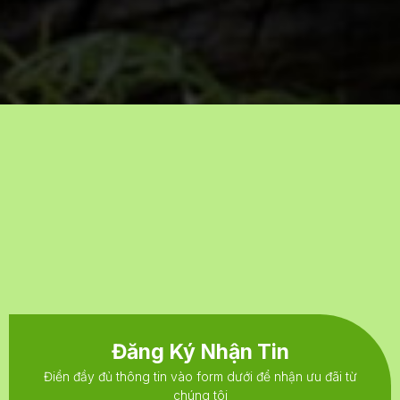
Đăng Ký Nhận Tin
Điền đầy đủ thông tin vào form dưới để nhận ưu đãi từ
chúng tôi