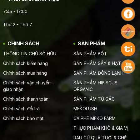
7:45 - 17:00
Thứ 2 - Thứ 7
CHÍNH SÁCH
SẢN PHẨM
THÔNG TIN CHỦ SỞ HỮU
SẢN PHẨM BỘT
Chính sách kiểm hàng
SẢN PHẨM SẤY & HẠT
Chính sách mua hàng
SẢN PHẨM ĐÔNG LẠNH
Chính sách vận chuyển -
SẢN PHẨM HIBISCUS
giao nhận
ORGANIC
Chính sách thanh toán
SẢN PHẨM TỪ GẤC
Chính sách đổi trả
MEKOLUSH
Chính sách bảo mật
CÀ PHÊ MEKO FARM
THỰC PHẨM KHÔ & GIA VỊ
RAU CỦ QUẢ TƯƠI & CHẾ