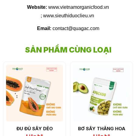
Website:
www.vietnamorganicfood.vn
; www.sieuthiduoclieu.vn
Email:
contact@quagac.com
SẢN PHẨM CÙNG LOẠI
ĐU ĐỦ SẤY DẺO
BƠ SẤY THĂNG HOA