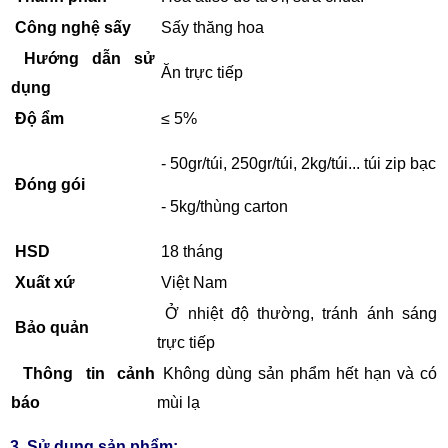
Công nghệ sấy
Sấy thăng hoa
Hướng dẫn sử
Ăn trực tiếp
dụng
Độ ẩm
≤ 5%
- 50gr/túi, 250gr/túi, 2kg/túi... túi zip bạc
Đóng gói
- 5kg/thùng carton
HSD
18 tháng
Xuất xứ
Việt Nam
Ở nhiệt độ thường, tránh ánh sáng
Bảo quản
trực tiếp
Thông tin cảnh
Không dùng sản phẩm hết hạn và có
báo
mùi lạ
3. Sử dụng sản phẩm: