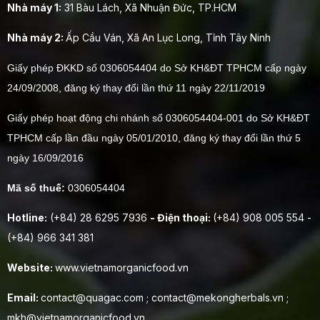
Nhà máy 1:
31 Bàu Lách, Xã Nhuận Đức, TP.HCM
Nhà máy 2:
Ấp Cầu Ván, Xã An Lục Long, Tỉnh Tây Ninh
Giấy phép ĐKKD số 0306054404 do Sở KH&ĐT TPHCM cấp ngày
24/09/2008, đăng ký thay đổi lần thứ 11 ngày 22/11/2019
Giấy phép hoạt động chi nhánh số 0306054404-001 do Sở KH&ĐT
TPHCM cấp lần đầu ngày 05/01/2010, đăng ký thay đổi lần thứ 5
ngày 16/09/2016
Mã số thuế:
0306054404
Hotline:
(+84) 28 6295 7936
- Điện thoại:
(+84) 908 005 554 -
(+84) 966 341 381
Website:
www.vietnamorganicfood.vn
Email:
contact@quagac.com ; contact@mekongherbals.vn ;
mkh@vietnamorganicfood.vn