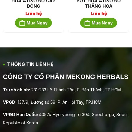
HOA ATISO ĐỎ CẤP
BỘT HOA ATISO ĐỎ
ĐÔNG
THĂNG HOA
Liên hệ
Liên hệ
Mua Ngay
Mua Ngay
THÔNG TIN LIÊN HỆ
CÔNG TY CỔ PHẦN MEKONG HERBALS
Trụ sở chính:
231-233 Lê Thánh Tôn, P. Bến Thành, TP.HCM
VPGD:
137/9, Đường số 59, P. An Hội Tây, TP.HCM
VPĐD Hàn Quốc:
4052#,Hyoryeong-ro 304, Seocho-gu, Seoul,
Republic of Korea