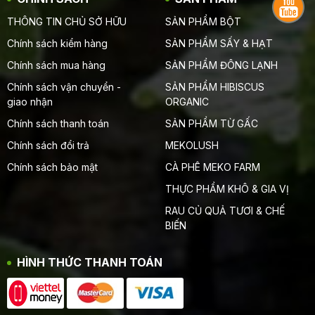
THÔNG TIN CHỦ SỞ HỮU
SẢN PHẨM BỘT
Chính sách kiểm hàng
SẢN PHẨM SẤY & HẠT
Chính sách mua hàng
SẢN PHẨM ĐÔNG LẠNH
Chính sách vận chuyển -
SẢN PHẨM HIBISCUS
giao nhận
ORGANIC
Chính sách thanh toán
SẢN PHẨM TỪ GẤC
Chính sách đổi trả
MEKOLUSH
Chính sách bảo mật
CÀ PHÊ MEKO FARM
THỰC PHẨM KHÔ & GIA VỊ
RAU CỦ QUẢ TƯƠI & CHẾ
BIẾN
HÌNH THỨC THANH TOÁN