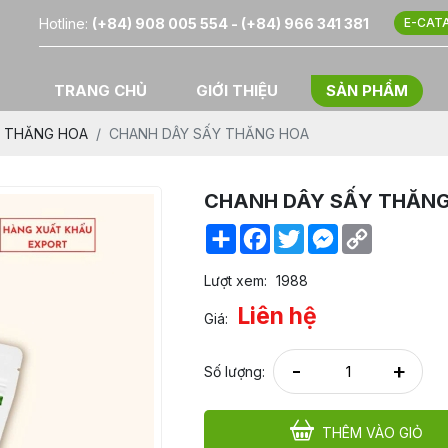
Hotline:
(+84) 908 005 554 - (+84) 966 341 381
E-CAT
TRANG CHỦ
GIỚI THIỆU
SẢN PHẨM
 THĂNG HOA
CHANH DÂY SẤY THĂNG HOA
CHANH DÂY SẤY THĂN
Share
Facebook
Twitter
Messenger
Copy
Link
Lượt xem:
1988
Liên hệ
Giá:
-
+
Số lượng:
THÊM VÀO GIỎ