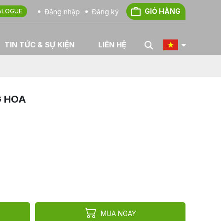
GIỎ HÀNG
Đăng nhập
Đăng ký
ALOGUE
TIN TỨC & SỰ KIỆN
LIÊN HỆ
G HOA
MUA NGAY