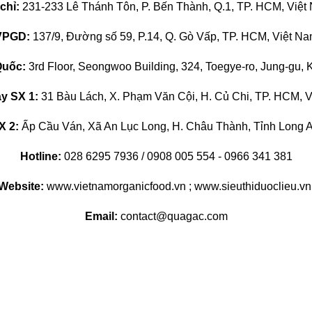
 chỉ:
231-233 Lê Thánh Tôn, P. Bến Thành, Q.1, TP. HCM, Việt
VPGD:
137/9, Đường số 59, P.14, Q. Gò Vấp, TP. HCM, Việt N
uốc:
3rd Floor, Seongwoo Building, 324, Toegye-ro, Jung-gu, 
y SX 1:
31 Bàu Lách, X. Phạm Văn Cội, H. Củ Chi, TP. HCM, 
X 2:
Ấp Cầu Ván, Xã An Lục Long, H. Châu Thành, Tỉnh Long A
Hotline:
028 6295 7936 / 0908 005 554 - 0966 341 381
Website:
www.vietnamorganicfood.vn ; www.sieuthiduoclieu.v
Email:
contact@quagac.com