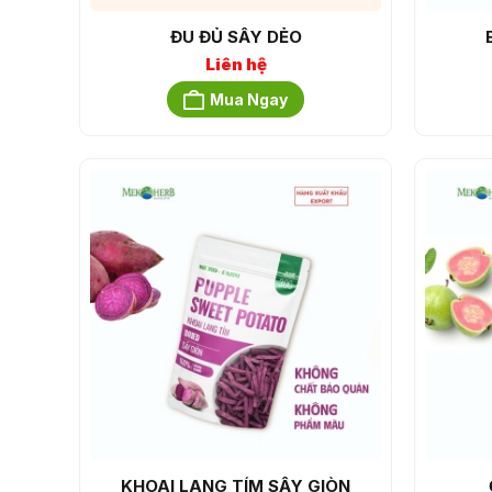
ĐU ĐỦ SẤY DẺO
Liên hệ
Mua Ngay
KHOAI LANG TÍM SẤY GIÒN