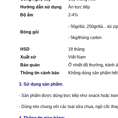
Hướng dẫn sử dụng
Ăn trực tiếp
Độ ẩm
2-4%
- 50gr/túi, 250gr/túi... túi zi
Đóng gói
- 5kg/thùng carton
HSD
18 tháng
Xuất xứ
Việt Nam
Bảo quản
Ở nhiệt độ thường, tránh á
Thông tin cảnh báo
Không dùng sản phẩm hết 
3. Sử dụng sản phẩm:
- Sản phẩm được dùng trực tiếp như snack hoặc trang 
- Dùng mix chung với các loại sữa chua, ngũ cốc thay t
4. Thông tin giao hàng: