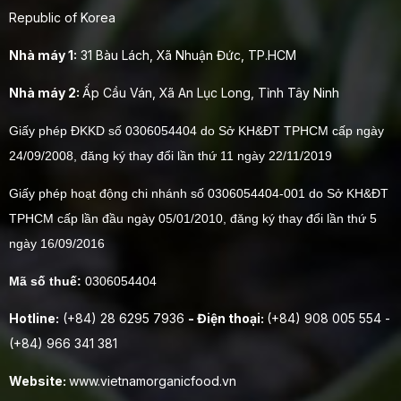
Republic of Korea
Nhà máy 1:
31 Bàu Lách, Xã Nhuận Đức, TP.HCM
Nhà máy 2:
Ấp Cầu Ván, Xã An Lục Long, Tỉnh Tây Ninh
Giấy phép ĐKKD số 0306054404 do Sở KH&ĐT TPHCM cấp ngày
24/09/2008, đăng ký thay đổi lần thứ 11 ngày 22/11/2019
Giấy phép hoạt động chi nhánh số 0306054404-001 do Sở KH&ĐT
TPHCM cấp lần đầu ngày 05/01/2010, đăng ký thay đổi lần thứ 5
ngày 16/09/2016
Mã số thuế:
0306054404
Hotline:
(+84) 28 6295 7936
- Điện thoại:
(+84) 908 005 554 -
(+84) 966 341 381
Website:
www.vietnamorganicfood.vn