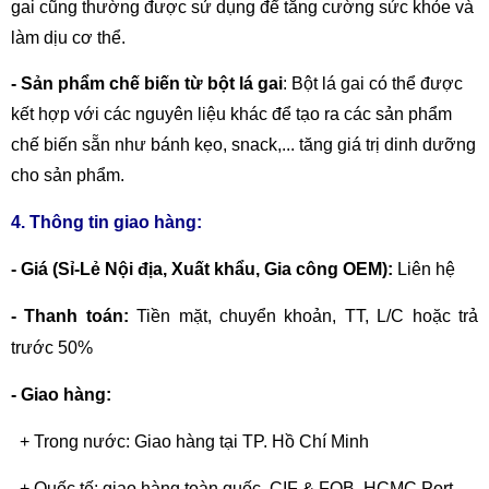
gai cũng thường được sử dụng để tăng cường sức khỏe và
làm dịu cơ thể.
- Sản phẩm chế biến từ bột lá gai
: Bột lá gai có thể được
kết hợp với các nguyên liệu khác để tạo ra các sản phẩm
chế biến sẵn như bánh kẹo, snack,... tăng giá trị dinh dưỡng
cho sản phẩm.
4. Thông tin giao hàng:
- Giá (Sỉ-Lẻ Nội địa, Xuất khẩu, Gia công OEM):
Liên hệ
- Thanh toán:
Tiền mặt, chuyển khoản,
TT, L/C hoặc trả
trước 50%
- Giao hàng:
+ Trong nước: Giao hàng tại TP. Hồ Chí Minh
+ Quốc tế: giao hàng toàn quốc, CIF & FOB, HCMC Port