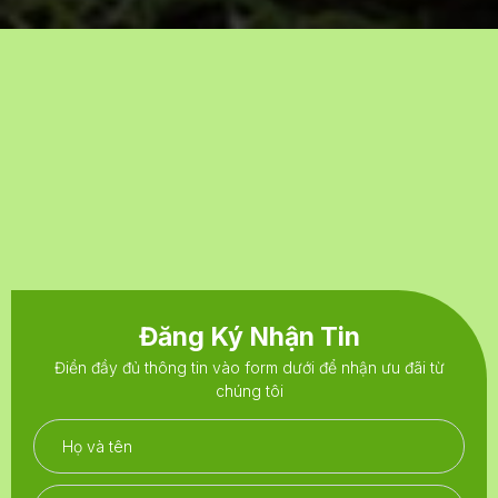
Đăng Ký Nhận Tin
Điền đầy đủ thông tin vào form dưới để nhận ưu đãi từ
chúng tôi