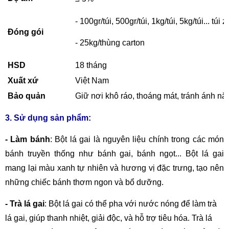
- 100gr/túi, 500gr/túi, 1kg/túi, 5kg/túi... túi 
Đóng gói
- 25kg/thùng carton
HSD
18 tháng
Xuất xứ
Việt Nam
Bảo quản
Giữ nơi khô ráo, thoáng mát, tránh ánh nắn
3. Sử dụng sản phẩm:
- Làm bánh
: Bột lá gai là nguyên liệu chính trong các món
bánh truyền thống như bánh gai, bánh ngọt... Bột lá gai
mang lại màu xanh tự nhiên và hương vị đặc trưng, tạo nên
những chiếc bánh thơm ngon và bổ dưỡng.
- Trà lá gai
: Bột lá gai có thể pha với nước nóng để làm trà
lá gai, giúp thanh nhiệt, giải độc, và hỗ trợ tiêu hóa. Trà lá