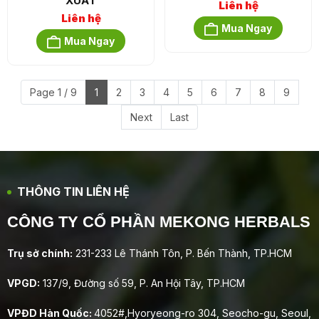
XUẤT
Liên hệ
Liên hệ
Mua Ngay
Mua Ngay
Page 1 / 9
1
2
3
4
5
6
7
8
9
Next
Last
THÔNG TIN LIÊN HỆ
CÔNG TY CỔ PHẦN MEKONG HERBALS
Trụ sở chính:
231-233 Lê Thánh Tôn, P. Bến Thành, TP.HCM
VPGD:
137/9, Đường số 59, P. An Hội Tây, TP.HCM
VPĐD Hàn Quốc:
4052#,Hyoryeong-ro 304, Seocho-gu, Seoul,