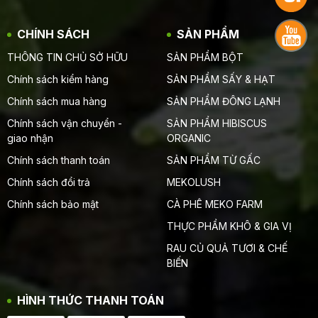
CHÍNH SÁCH
SẢN PHẨM
THÔNG TIN CHỦ SỞ HỮU
SẢN PHẨM BỘT
Chính sách kiểm hàng
SẢN PHẨM SẤY & HẠT
Chính sách mua hàng
SẢN PHẨM ĐÔNG LẠNH
Chính sách vận chuyển -
SẢN PHẨM HIBISCUS
giao nhận
ORGANIC
Chính sách thanh toán
SẢN PHẨM TỪ GẤC
Chính sách đổi trả
MEKOLUSH
Chính sách bảo mật
CÀ PHÊ MEKO FARM
THỰC PHẨM KHÔ & GIA VỊ
RAU CỦ QUẢ TƯƠI & CHẾ
BIẾN
HÌNH THỨC THANH TOÁN