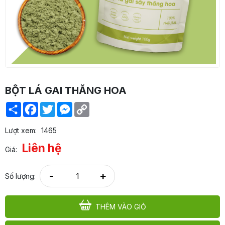
BỘT LÁ GAI THĂNG HOA
Share
Facebook
Twitter
Messenger
Copy
Link
Lượt xem:
1465
Liên hệ
Giá:
-
+
Số lượng:
THÊM VÀO GIỎ