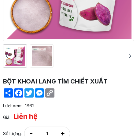
BỘT KHOAI LANG TÍM CHIẾT XUẤT
Share
Facebook
Twitter
Messenger
Copy
Link
Lượt xem:
1862
Liên hệ
Giá:
-
+
Số lượng: