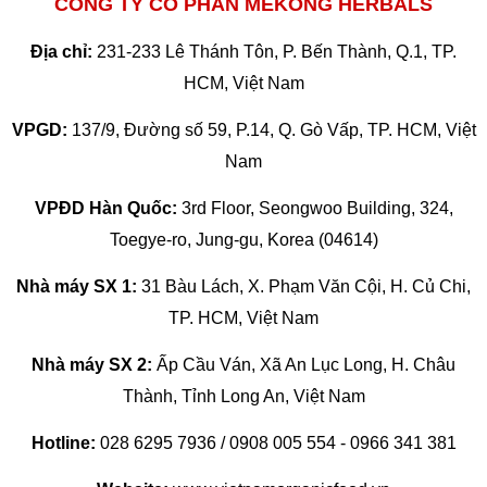
CÔNG TY CỔ PHẦN MEKONG HERBALS
Địa chỉ:
231-233 Lê Thánh Tôn, P. Bến Thành, Q.1, TP.
HCM, Việt Nam
VPGD:
137/9, Đường số 59, P.14, Q. Gò Vấp, TP. HCM, Việt
Nam
VPĐD Hàn Quốc:
3rd Floor, Seongwoo Building, 324,
Toegye-ro, Jung-gu, Korea (04614)
Nhà máy SX 1:
31 Bàu Lách, X. Phạm Văn Cội, H. Củ Chi,
TP. HCM, Việt Nam
Nhà máy SX 2:
Ấp Cầu Ván, Xã An Lục Long, H. Châu
Thành, Tỉnh Long An, Việt Nam
Hotline:
028 6295 7936 / 0908 005 554 - 0966 341 381