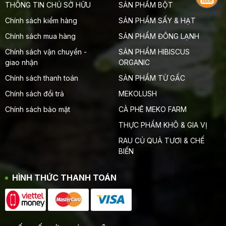
THÔNG TIN CHỦ SỞ HỮU
SẢN PHẨM BỘT
Chính sách kiểm hàng
SẢN PHẨM SẤY & HẠT
Chính sách mua hàng
SẢN PHẨM ĐÔNG LẠNH
Chính sách vận chuyển -
SẢN PHẨM HIBISCUS
giao nhận
ORGANIC
Chính sách thanh toán
SẢN PHẨM TỪ GẤC
Chính sách đổi trả
MEKOLUSH
Chính sách bảo mật
CÀ PHÊ MEKO FARM
THỰC PHẨM KHÔ & GIA VỊ
RAU CỦ QUẢ TƯƠI & CHẾ
BIẾN
HÌNH THỨC THANH TOÁN