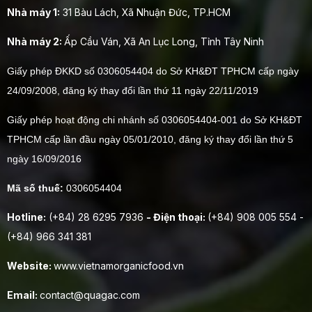
Nhà máy 1:
31 Bàu Lách, Xã Nhuận Đức, TP.HCM
Nhà máy 2:
Ấp Cầu Ván, Xã An Lục Long, Tỉnh Tây Ninh
Giấy phép ĐKKD số 0306054404 do Sở KH&ĐT TPHCM cấp ngày
24/09/2008, đăng ký thay đổi lần thứ 11 ngày 22/11/2019
Giấy phép hoạt động chi nhánh số 0306054404-001 do Sở KH&ĐT
TPHCM cấp lần đầu ngày 05/01/2010, đăng ký thay đổi lần thứ 5
ngày 16/09/2016
Mã số thuế:
0306054404
Hotline:
(+84) 28 6295 7936
- Điện thoại:
(+84) 908 005 554 -
(+84) 966 341 381
Website:
www.vietnamorganicfood.vn
Email:
contact@quagac.com