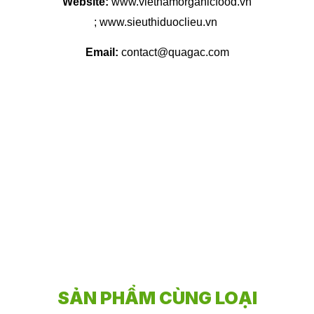
Website:
www.vietnamorganicfood.vn
; www.sieuthiduoclieu.vn
Email:
contact@quagac.com
SẢN PHẨM CÙNG LOẠI