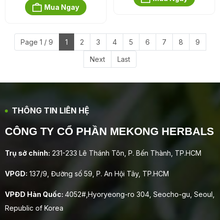
Mua Ngay
Page 1 / 9
1
2
3
4
5
6
7
8
9
Next
Last
THÔNG TIN LIÊN HỆ
CÔNG TY CỔ PHẦN MEKONG HERBALS
Trụ sở chính:
231-233 Lê Thánh Tôn, P. Bến Thành, TP.HCM
VPGD:
137/9, Đường số 59, P. An Hội Tây, TP.HCM
VPĐD Hàn Quốc:
4052#,Hyoryeong-ro 304, Seocho-gu, Seoul,
Republic of Korea