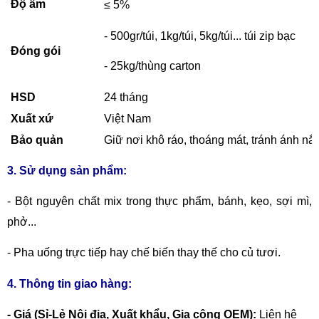
Độ ẩm
≤ 5%
- 500gr/túi, 1kg/túi, 5kg/túi... túi zip bạc
Đóng gói
- 25kg/thùng carton
HSD
24 tháng
Xuất xứ
Việt Nam
Bảo quản
Giữ nơi khô ráo, thoáng mát, tránh ánh nắn
3. Sử dụng sản phẩm:
-
Bột nguyên chất mix trong thực phẩm, bánh, kẹo, sợi mì,
phở...
- Pha uống trực tiếp hay chế biến thay thế cho củ tươi.
4. Thông tin giao hàng:
- Giá (Sỉ-Lẻ Nội địa, Xuất khẩu, Gia công OEM):
Liên hệ