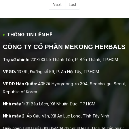
Next
Last
THÔNG TIN LIÊN HỆ
CÔNG TY CỔ PHẦN MEKONG HERBALS
Trụ sở chính:
231-233 Lê Thánh Tôn, P. Bến Thành, TP.HCM
VPGD:
137/9, Đường số 59, P. An Hội Tây, TP.HCM
VPĐD Hàn Quốc:
4052#,Hyoryeong-ro 304, Seocho-gu, Seoul,
Republic of Korea
Nhà máy 1:
31 Bàu Lách, Xã Nhuận Đức, TP.HCM
Nhà máy 2:
Ấp Cầu Ván, Xã An Lục Long, Tỉnh Tây Ninh
Giấy phép ĐKKD số 0306054404 do Sở KH&ĐT TPHCM cấp ngày