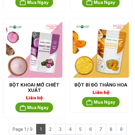
Mua Ngay
Mua Ngay
BỘT KHOAI MỠ CHIẾT
BỘT BÍ ĐỎ THĂNG HOA
XUẤT
Liên hệ
Liên hệ
Mua Ngay
Mua Ngay
Page 1 / 9
1
2
3
4
5
6
7
8
9