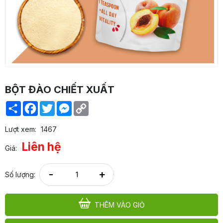
BỘT ĐÀO CHIẾT XUẤT
Share
Facebook
Twitter
Messenger
Copy
Link
Lượt xem:
1467
Liên hệ
Giá:
-
+
Số lượng:
THÊM VÀO GIỎ