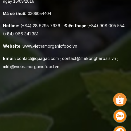
ngày 16/09/2016
Mã số thuế:
0306054404
Hotline:
(+84) 28 6295 7936
- Điện thoại:
(+84) 908 005 554 -
(+84) 966 341 381
Website:
www.vietnamorganicfood.vn
Email:
contact@quagac.com ; contact@mekongherbals.vn ;
mkh@vietnamorganicfood.vn