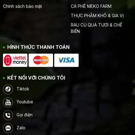
Chính sách bảo mật
CÀ PHÊ MEKO FARM
THỰC PHẨM KHÔ & GIA VỊ
RAU CỦ QUẢ TƯƠI & CHẾ
BIẾN
HÌNH THỨC THANH TOÁN
KẾT NỐI VỚI CHÚNG TÔI
Tiktok
Youtube
Gọi điện
Zalo