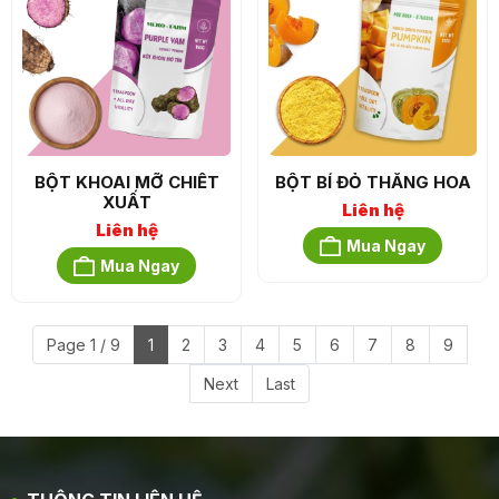
BỘT KHOAI MỠ CHIẾT
BỘT BÍ ĐỎ THĂNG HOA
XUẤT
Liên hệ
Liên hệ
Mua Ngay
Mua Ngay
Page 1 / 9
1
2
3
4
5
6
7
8
9
Next
Last