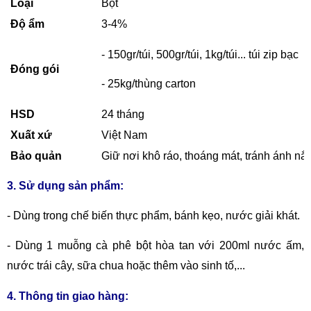
Loại
Bột
Độ ẩm
3-4%
- 150gr/túi, 500gr/túi, 1kg/túi... túi zip bạc
Đóng gói
- 25kg/thùng carton
HSD
24 tháng
Xuất xứ
Việt Nam
Bảo quản
Giữ nơi khô ráo, thoáng mát, tránh ánh nắn
3. Sử dụng sản phẩm:
-
Dùng trong chế biến thực phẩm, bánh kẹo, nước giải khát.
-
Dùng 1 muỗng cà phê bột hòa tan với 200ml nước ấm,
nước trái cây, sữa chua hoặc thêm vào sinh tố,...
4. Thông tin giao hàng: