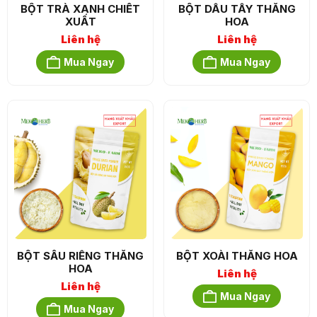
BỘT TRÀ XANH CHIẾT
BỘT DÂU TÂY THĂNG
XUẤT
HOA
Liên hệ
Liên hệ
Mua Ngay
Mua Ngay
BỘT SẦU RIÊNG THĂNG
BỘT XOÀI THĂNG HOA
HOA
Liên hệ
Liên hệ
Mua Ngay
Mua Ngay