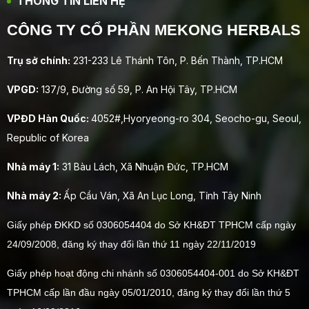
THÔNG TIN LIÊN HỆ
CÔNG TY CỔ PHẦN MEKONG HERBALS
Trụ sở chính:
231-233 Lê Thánh Tôn, P. Bến Thành, TP.HCM
VPGD:
137/9, Đường số 59, P. An Hội Tây, TP.HCM
VPĐD Hàn Quốc:
4052#,Hyoryeong-ro 304, Seocho-gu, Seoul,
Republic of Korea
Nhà máy 1:
31 Bàu Lách, Xã Nhuận Đức, TP.HCM
Nhà máy 2:
Ấp Cầu Ván, Xã An Lục Long, Tỉnh Tây Ninh
Giấy phép ĐKKD số 0306054404 do Sở KH&ĐT TPHCM cấp ngày
24/09/2008, đăng ký thay đổi lần thứ 11 ngày 22/11/2019
Giấy phép hoạt động chi nhánh số 0306054404-001 do Sở KH&ĐT
TPHCM cấp lần đầu ngày 05/01/2010, đăng ký thay đổi lần thứ 5