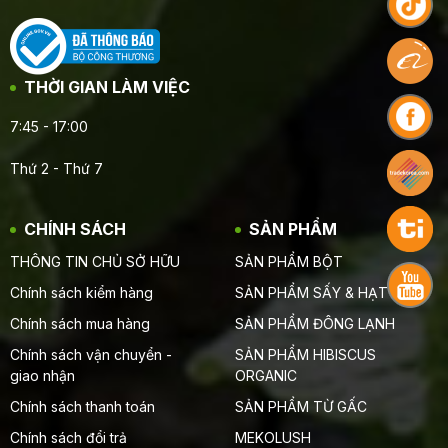
THỜI GIAN LÀM VIỆC
7:45 - 17:00
Thứ 2 - Thứ 7
CHÍNH SÁCH
SẢN PHẨM
THÔNG TIN CHỦ SỞ HỮU
SẢN PHẨM BỘT
Chính sách kiểm hàng
SẢN PHẨM SẤY & HẠT
Chính sách mua hàng
SẢN PHẨM ĐÔNG LẠNH
Chính sách vận chuyển -
SẢN PHẨM HIBISCUS
giao nhận
ORGANIC
Chính sách thanh toán
SẢN PHẨM TỪ GẤC
Chính sách đổi trả
MEKOLUSH