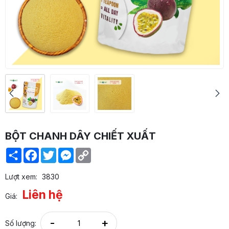
BỘT CHANH DÂY CHIẾT XUẤT
Share
Facebook
Twitter
Messenger
Copy
Link
Lượt xem:
3830
Liên hệ
Giá:
-
+
Số lượng: