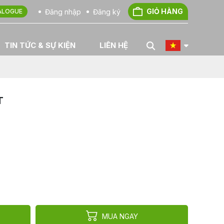
GIỎ HÀNG
Đăng nhập
Đăng ký
ALOGUE
TIN TỨC & SỰ KIỆN
LIÊN HỆ
T
MUA NGAY