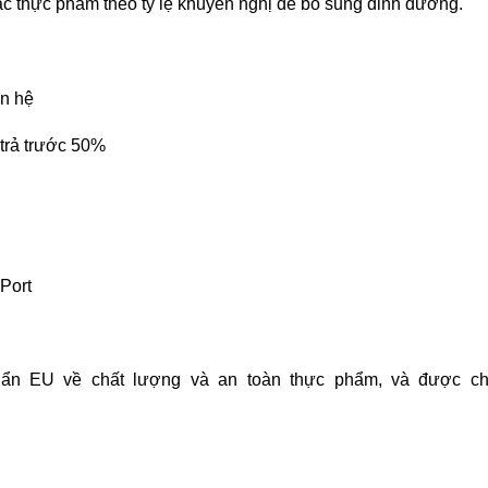
ặc thực phẩm theo tỷ lệ khuyến nghị để bổ sung dinh dưỡng.
n hệ
 trả trước 50%
Port
uẩn EU về chất lượng và an toàn thực phẩm, và được 