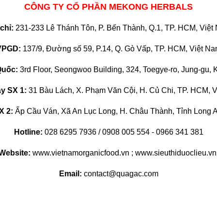
CÔNG TY CỔ PHẦN MEKONG HERBALS
 chỉ:
231-233 Lê Thánh Tôn, P. Bến Thành, Q.1, TP. HCM, Việt
VPGD:
137/9, Đường số 59, P.14, Q. Gò Vấp, TP. HCM, Việt N
uốc:
3rd Floor, Seongwoo Building, 324, Toegye-ro, Jung-gu, 
y SX 1:
31 Bàu Lách, X. Phạm Văn Cội, H. Củ Chi, TP. HCM, 
X 2:
Ấp Cầu Ván, Xã An Lục Long, H. Châu Thành, Tỉnh Long A
Hotline:
028 6295 7936 / 0908 005 554 - 0966 341 381
Website:
www.vietnamorganicfood.vn ; www.sieuthiduoclieu.v
Email:
contact@quagac.com