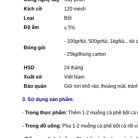
Kích cỡ
120 mesh
Loại
Bột
Độ ẩm
≤ 5%
- 100gr/túi, 500gr/túi, 1kg/túi... túi
Đóng gói
- 25kg/thùng carton
HSD
24 tháng
Xuất xứ
Việt Nam
Bảo quản
Giữ nơi khô ráo, thoáng mát, trán
3. Sử dụng sản phẩm:
-
Trong thực phẩm
: Thêm 1-2 muỗng cà phê bột cà 
- Trong đồ uống
: Pha 1-2 muỗng cà phê bột cà rốt v