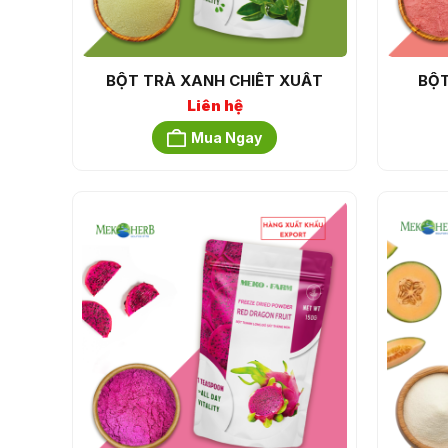
BỘT TRÀ XANH CHIẾT XUẤT
BỘT
Liên hệ
Mua Ngay