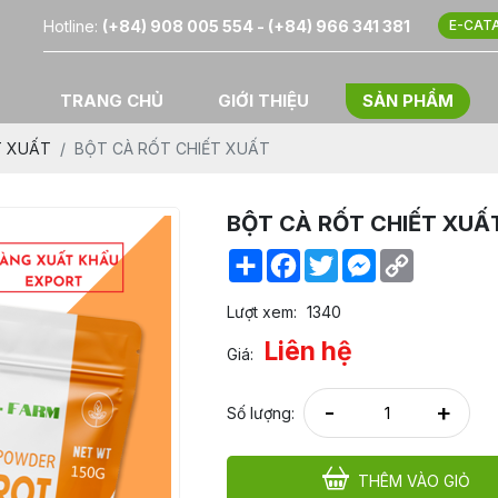
Hotline:
(+84) 908 005 554 - (+84) 966 341 381
E-CAT
TRANG CHỦ
GIỚI THIỆU
SẢN PHẨM
T XUẤT
BỘT CÀ RỐT CHIẾT XUẤT
BỘT CÀ RỐT CHIẾT XUẤ
Share
Facebook
Twitter
Messenger
Copy
Link
Lượt xem:
1340
Liên hệ
Giá:
-
+
Số lượng:
THÊM VÀO GIỎ