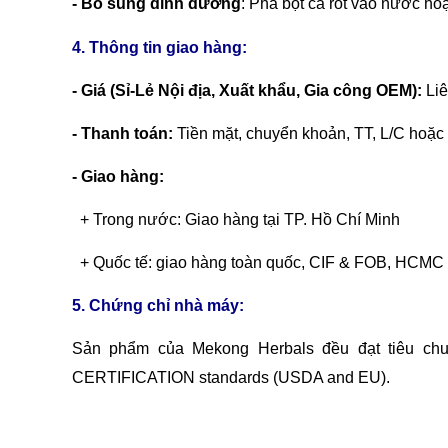
- Bổ sung dinh dưỡng
: Pha bột cà rốt vào nước ho
4. Thông tin giao hàng:
- Giá (Sỉ-Lẻ Nội địa, Xuất khẩu, Gia công OEM):
Liê
- Thanh toán:
Tiền mặt, chuyển khoản,
TT, L/C hoặc
- Giao hàng:
+ Trong nước: Giao hàng tại TP. Hồ Chí Minh
+ Quốc tế: giao hàng toàn quốc, CIF & FOB, HCMC 
5. Chứng chỉ nhà máy:
Sản phẩm của Mekong Herbals đều đạt tiêu ch
CERTIFICATION standards (USDA and EU).