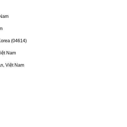
 Nam
am
Korea (04614)
Việt Nam
n, Việt Nam
n