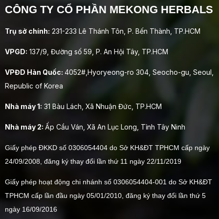
CÔNG TY CỔ PHẦN MEKONG HERBALS
Trụ sở chính:
231-233 Lê Thánh Tôn, P. Bến Thành, TP.HCM
VPGD:
137/9, Đường số 59, P. An Hội Tây, TP.HCM
VPĐD Hàn Quốc:
4052#,Hyoryeong-ro 304, Seocho-gu, Seoul,
Republic of Korea
Nhà máy 1:
31 Bàu Lách, Xã Nhuận Đức, TP.HCM
Nhà máy 2:
Ấp Cầu Ván, Xã An Lục Long, Tỉnh Tây Ninh
Giấy phép ĐKKD số 0306054404 do Sở KH&ĐT TPHCM cấp ngày
24/09/2008, đăng ký thay đổi lần thứ 11 ngày 22/11/2019
Giấy phép hoạt động chi nhánh số 0306054404-001 do Sở KH&ĐT
TPHCM cấp lần đầu ngày 05/01/2010, đăng ký thay đổi lần thứ 5
ngày 16/09/2016