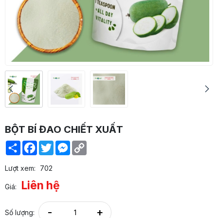
BỘT BÍ ĐAO CHIẾT XUẤT
Share
Facebook
Twitter
Messenger
Copy
Link
Lượt xem:
702
Liên hệ
Giá:
-
+
Số lượng: