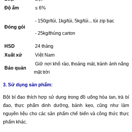
Độ ẩm
≤ 6%
- 150gr/túi, 1kg/túi, 5kg/túi... túi zip bạc
Đóng gói
- 25kg/thùng carton
HSD
24 tháng
Xuất xứ
Việt Nam
Giữ nơi khô ráo, thoáng mát, tránh ánh nắng
Bảo quản
mặt trời
3. Sử dụng sản phẩm:
Bột bí đao thích hợp sử dụng trong đồ uống hòa tan, trà bí
đao, thực phẩm dinh dưỡng, bánh kẹo, cũng như làm
nguyên liệu cho các sản phẩm chế biến và công thức thực
phẩm khác.