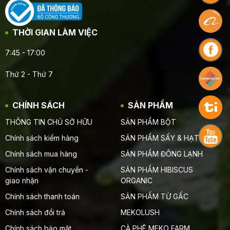
THỜI GIAN LÀM VIỆC
7:45 - 17:00
Thứ 2 - Thứ 7
CHÍNH SÁCH
SẢN PHẨM
THÔNG TIN CHỦ SỞ HỮU
SẢN PHẨM BỘT
Chính sách kiểm hàng
SẢN PHẨM SẤY & HẠT
Chính sách mua hàng
SẢN PHẨM ĐÔNG LẠNH
Chính sách vận chuyển -
SẢN PHẨM HIBISCUS
giao nhận
ORGANIC
Chính sách thanh toán
SẢN PHẨM TỪ GẤC
Chính sách đổi trả
MEKOLUSH
Chính sách bảo mật
CÀ PHÊ MEKO FARM