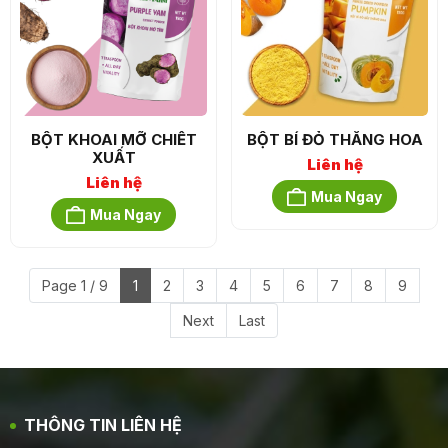
BỘT KHOAI MỠ CHIẾT
BỘT BÍ ĐỎ THĂNG HOA
XUẤT
Liên hệ
Liên hệ
Mua Ngay
Mua Ngay
Page 1 / 9
1
2
3
4
5
6
7
8
9
Next
Last
THÔNG TIN LIÊN HỆ