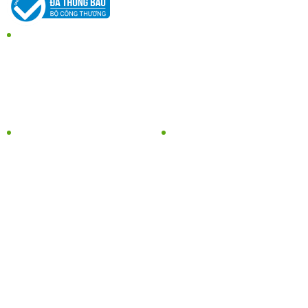
THỜI GIAN LÀM VIỆC
7:45 - 17:00
Thứ 2 - Thứ 7
CHÍNH SÁCH
SẢN PHẨM
THÔNG TIN CHỦ SỞ HỮU
SẢN PHẨM BỘT
Chính sách kiểm hàng
SẢN PHẨM SẤY & HẠT
Chính sách mua hàng
SẢN PHẨM ĐÔNG LẠNH
Chính sách vận chuyển -
SẢN PHẨM HIBISCUS
giao nhận
ORGANIC
Chính sách thanh toán
SẢN PHẨM TỪ GẤC
Chính sách đổi trả
MEKOLUSH
Chính sách bảo mật
CÀ PHÊ MEKO FARM