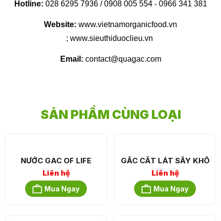
Hotline:
028 6295 7936 / 0908 005 554 - 0966 341 381
Website:
www.vietnamorganicfood.vn
; www.sieuthiduoclieu.vn
Email:
contact@quagac.com
SẢN PHẨM CÙNG LOẠI
NƯỚC GAC OF LIFE
GẤC CẮT LÁT SẤY KHÔ
Liên hệ
Liên hệ
Mua Ngay
Mua Ngay