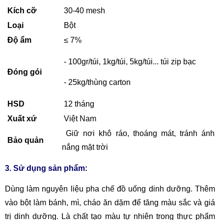
Kích cỡ
30-40 mesh
Loại
Bột
Độ ẩm
≤ 7%
- 100gr/túi, 1kg/túi, 5kg/túi... túi zip bạc
Đóng gói
- 25kg/thùng carton
HSD
12 tháng
Xuất xứ
Việt Nam
Giữ nơi khô ráo, thoáng mát, tránh ánh
Bảo quản
nắng mặt trời
3. Sử dụng sản phẩm:
Dùng làm nguyên liệu pha chế đồ uống dinh dưỡng.
Thêm
vào bột làm bánh, mì, cháo ăn dặm để tăng màu sắc và giá
trị dinh dưỡng.
Là chất tạo màu tự nhiên trong thực phẩm