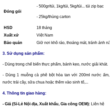
- 500gr/túi, 1kg/túi, 5kg/túi... túi zip bạc
Đóng gói
- 25kg/thùng carton
HSD
18 tháng
Xuất xứ
Việt Nam
Bảo quản
Giữ nơi khô ráo, thoáng mát, tránh ánh nắn
3. Sử dụng sản phẩm:
-
Dùng trong chế biến thực phẩm, bánh kẹo, nước giải khát.
-
Dùng 1 muỗng cà phê bột hòa tan với 200ml nước ấm,
nước trái cây, sữa chua hoặc thêm vào sinh tố,...
4. Thông tin giao hàng:
- Giá (Sỉ-Lẻ Nội địa, Xuất khẩu, Gia công OEM):
Liên hệ