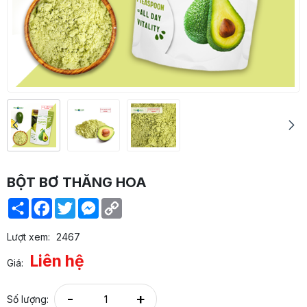
BỘT BƠ THĂNG HOA
Share
Facebook
Twitter
Messenger
Copy
Link
Lượt xem:
2467
Liên hệ
Giá:
-
+
Số lượng: