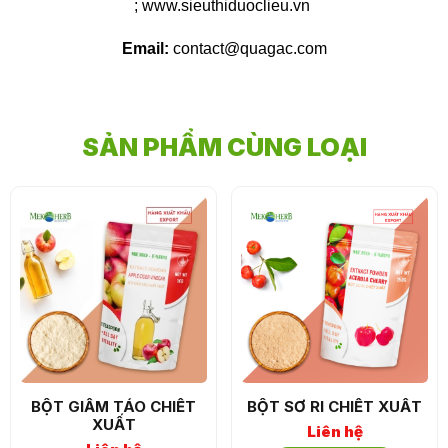
; www.sieuthiduoclieu.vn
Email:
contact@quagac.com
SẢN PHẨM CÙNG LOẠI
BỘT GIẤM TÁO CHIẾT
BỘT SƠ RI CHIẾT XUẤT
XUẤT
Liên hệ