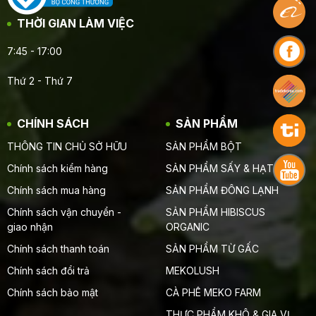
THỜI GIAN LÀM VIỆC
7:45 - 17:00
Thứ 2 - Thứ 7
CHÍNH SÁCH
SẢN PHẨM
THÔNG TIN CHỦ SỞ HỮU
SẢN PHẨM BỘT
Chính sách kiểm hàng
SẢN PHẨM SẤY & HẠT
Chính sách mua hàng
SẢN PHẨM ĐÔNG LẠNH
Chính sách vận chuyển -
SẢN PHẨM HIBISCUS
giao nhận
ORGANIC
Chính sách thanh toán
SẢN PHẨM TỪ GẤC
Chính sách đổi trả
MEKOLUSH
Chính sách bảo mật
CÀ PHÊ MEKO FARM
THỰC PHẨM KHÔ & GIA VỊ