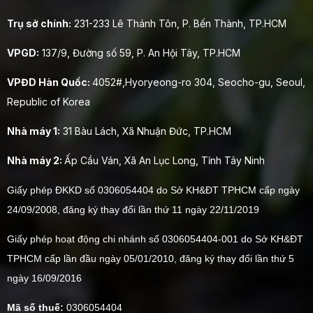
Trụ sở chính:
231-233 Lê Thánh Tôn, P. Bến Thành, TP.HCM
VPGD:
137/9, Đường số 59, P. An Hội Tây, TP.HCM
VPĐD Hàn Quốc:
4052#,Hyoryeong-ro 304, Seocho-gu, Seoul,
Republic of Korea
Nhà máy 1:
31 Bàu Lách, Xã Nhuận Đức, TP.HCM
Nhà máy 2:
Ấp Cầu Ván, Xã An Lục Long, Tỉnh Tây Ninh
Giấy phép ĐKKD số 0306054404 do Sở KH&ĐT TPHCM cấp ngày
24/09/2008, đăng ký thay đổi lần thứ 11 ngày 22/11/2019
Giấy phép hoạt động chi nhánh số 0306054404-001 do Sở KH&ĐT
TPHCM cấp lần đầu ngày 05/01/2010, đăng ký thay đổi lần thứ 5
ngày 16/09/2016
Mã số thuế:
0306054404