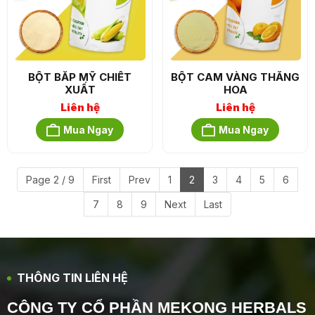
BỘT BẮP MỸ CHIẾT
BỘT CAM VÀNG THĂNG
XUẤT
HOA
Liên hệ
Liên hệ
Mua Ngay
Mua Ngay
Page 2 / 9
First
Prev
1
2
3
4
5
6
7
8
9
Next
Last
THÔNG TIN LIÊN HỆ
CÔNG TY CỔ PHẦN MEKONG HERBALS